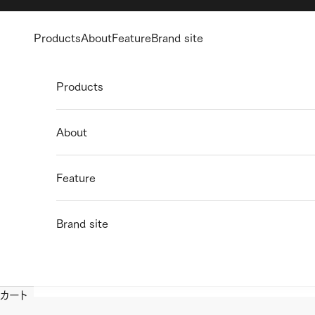
コンテンツへスキップ
Products
About
Feature
Brand site
Products
About
Feature
Brand site
カート