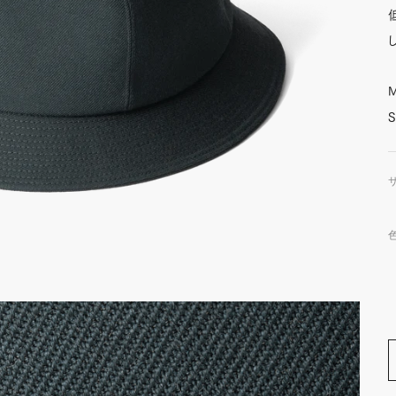
M
S
色