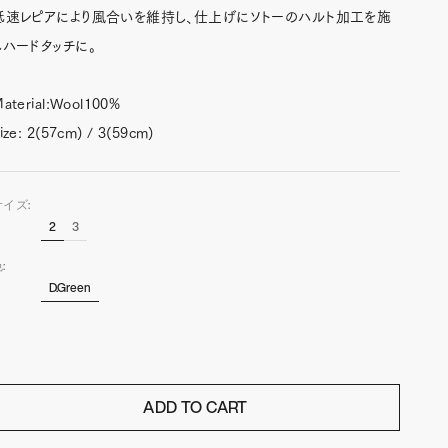
低速レピアにより風合いを維持し、仕上げにソトーのハルト加工を施
しハードタッチに。
aterial:Wool100%
ize: 2(57cm) / 3(59cm)
サイズ:
2
3
:
D.Green
ADD TO CART