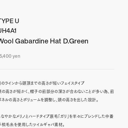
TYPE U
UH4A1
Wool Gabardine Hat D.Green
セール価格
5,400 yen
目のラインから頭頂までの高さが短いフェイスタイプ
頭の高さが短かく、帽子の前部分の深さが合わないことが多い為、前
パネルの高さとボリュームを調整し、頭の高さを出した設計。
しなやかなメリノとハードタイプ原毛「ガリ」を半々にブレンドした中番
手梳毛糸を使用したツイルギャバ素材。